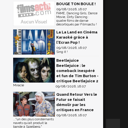
BOUGE TON BOULE !
09/08/2026, 16:07
FAME, Dancing Girls, Dance
Movie, Dirty Dancing :
quatre films de danse
décortiqués par Filmsactu !
La La Land en Cinéma
Karaoké grâce à
l'Ecran Pop !
09/08/2026, 16:07
Sing it !
Beetlejuice
Beetlejuice : le
comeback inespéré
et fun de Tim Burton -
critique Beetlejuice 2
Miracle
09/08/2026, 16:07
Quand Retour Vers le
Futur se faisait
démolir par les
critiques en France
09/08/2026, 16:07
..."un des plus consternants
navets qu’ait produit la
bande à Spielberg."