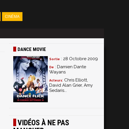
CINÉMA
DANCE MOVIE
: 28 Octobre 2009
Sortie
: Damien Dante
De
Wayans
: Chris Elliott,
Acteurs
David Alan Grier, Amy
,
Sedaris...
VIDÉOS À NE PAS