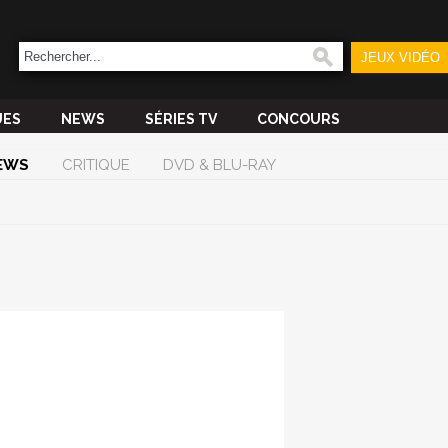
JEUX VIDÉO
UES
NEWS
SÉRIES TV
CONCOURS
EWS
CRITIQUE
DVD & BLU-RAY