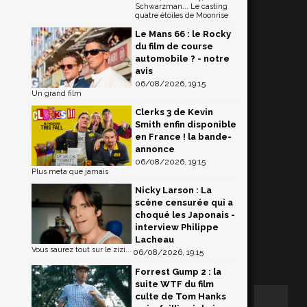
Schwarzman... Le casting
quatre étoiles de Moonrise
Le Mans 66 : le Rocky
du film de course
automobile ? - notre
avis
06/08/2026, 19:15
Un grand film
Clerks 3 de Kevin
Smith enfin disponible
en France ! la bande-
annonce
06/08/2026, 19:15
Plus meta que jamais
Nicky Larson : La
scène censurée qui a
choqué les Japonais -
interview Philippe
Lacheau
Vous saurez tout sur le zizi...
06/08/2026, 19:15
Forrest Gump 2 : la
suite WTF du film
culte de Tom Hanks