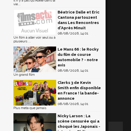
Il n'y a pas qu'Adèle dans la
vie...
Béatrice Dalle et Eric
Cantona partouzent
dans Les Rencontres
d'Après Minuit
08/08/2026, 14:01
Un film à aller voir seul ou à
plusieurs ...
Le Mans 66 : le Rocky
du film de course
automobile ? - notre
avis
08/08/2026, 14:01
Un grand film
Clerks 3 de Kevin
Smith enfin disponible
en France ! la bande-
annonce
08/08/2026, 14:01
Plus meta que jamais
Nicky Larson : La
scène censurée qui a
choqué les Japonais -