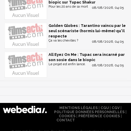
biopic sur Tupac Shakur
Pour les 20 ans de sa mort
08/08/2026, 04:05
Golden Globes : Tarantino vaincu par le
seul scénariste (hormis lui-même) qu'il
respecte
Ça va les chevilles ?
08/08/2026, 04:05
All Eyez On Me : Tupac sera incarné par
son sosie dans le biopic
Le projet est enfin lancé.
08/08/2026, 04:05
MENTIONS LÉGALES
|
CGU
|
CGV
|
POLITIQUE DONNÉES PERSONNELLES
|
COOKIES
|
PRÉFÉRENCE COOKIES
|
CONTACT