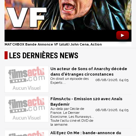
►
MATCHBOX Bande Annonce VF (2026) John Cena, Action
LES DERNIÈRES NEWS
Un acteur de Sons of Anarchy décède
dans d'étranges circonstances
On dirait un épisode des
08/08/2026, 04:05
Experts ...
FilmsActu - Emission 120 avec Anaïs
Baydemir
Au-delà par Cécile de
08/08/2026, 04:05
France, Le Dernier
Exorcisme, Les Runaways...
Toute l'actu ciné et DVD de
la semaine.
All Eyez On Me : bande-annonce du