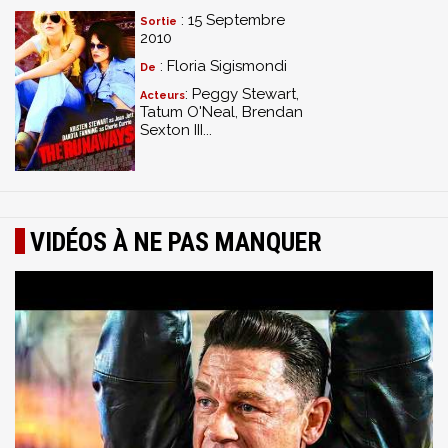
: 15 Septembre
Sortie
2010
: Floria Sigismondi
De
: Peggy Stewart,
Acteurs
Tatum O'Neal, Brendan
Sexton III...
VIDÉOS À NE PAS MANQUER