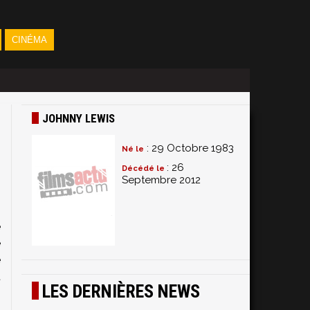
CINÉMA
JOHNNY LEWIS
: 29 Octobre 1983
Né le
: 26
Décédé le
Septembre 2012
n
é
e
é
t
LES DERNIÈRES NEWS