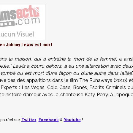
en Johnny Lewis est mort
dans la maison, qui a entraîné la mort de la femme
", a ains
les. "
Lewis a couru dehors, a eu une altercation avec deu
t tombé ou est mort d’une façon ou d’une autre dans l’allée
"
uve des des apparitions dans le film The Runaways (2010) e
 Experts : Las Vegas, Cold Case, Bones, Esprits Criminels o
e histoire d’amour avec la chanteuse Katy Perry, à l'époqu
Twitter
,
Facebook
mps réel
sur
&
Youtube
!