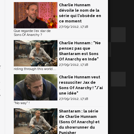
Charlie Hunnam
dévoile le nom de la
série qui l'obsède en
ce moment
27/09/2012, 17:18
Que regarde l'ex star de
Sons Of Anarchy ?
Charlie Hunnam : "Ne
pensez pas que
Shantaram est Sons
i
Of Anarchy en Inde"
27/09/2012, 17:18
x
riding through this world....
.
Charlie Hunnam veut
t
ressusciter Jax de
u
Sons Of Anarchy ! "J'ai
une idée"
e
27/09/2012, 17:18
"No way" !
Shantaram : la série
de Charlie Hunnam
(Sons Of Anarchy) et
du showrunner du
Punisher