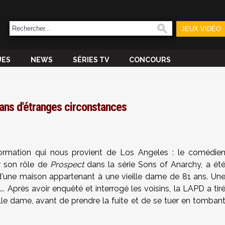
JEUX VIDÉO
UES
NEWS
SÉRIES TV
CONCOURS
ans d'étranges circonstances
formation qui nous provient de Los Angeles : le comédie
r son rôle de
Prospect
dans la série Sons of Anarchy, a ét
 d'une maison appartenant à une vieille dame de 81 ans. Un
 Après avoir enquêté et interrogé les voisins, la LAPD a tir
eille dame, avant de prendre la fuite et de se tuer en tomban