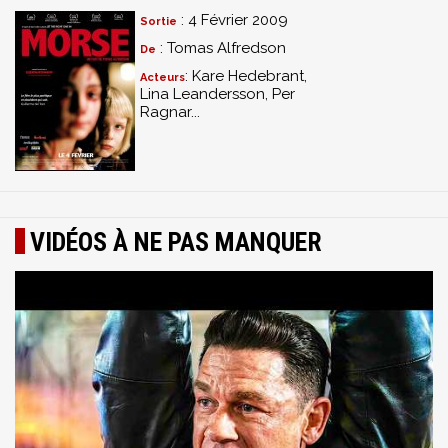
: 4 Février 2009
Sortie
: Tomas Alfredson
De
: Kare Hedebrant,
Acteurs
Lina Leandersson, Per
Ragnar...
VIDÉOS À NE PAS MANQUER