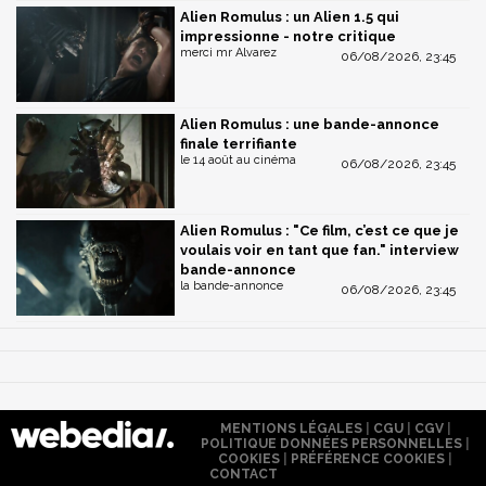
Alien Romulus : un Alien 1.5 qui
impressionne - notre critique
merci mr Alvarez
06/08/2026, 23:45
Alien Romulus : une bande-annonce
finale terrifiante
le 14 août au cinéma
06/08/2026, 23:45
Alien Romulus : "Ce film, c’est ce que je
voulais voir en tant que fan." interview
bande-annonce
la bande-annonce
06/08/2026, 23:45
MENTIONS LÉGALES
|
CGU
|
CGV
|
POLITIQUE DONNÉES PERSONNELLES
|
COOKIES
|
PRÉFÉRENCE COOKIES
|
CONTACT