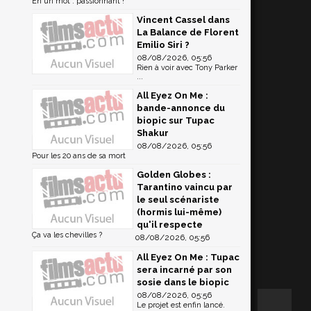
En un mot : passionnant !
Vincent Cassel dans
La Balance de Florent
Emilio Siri ?
08/08/2026, 05:56
Rien à voir avec Tony Parker
...
All Eyez On Me :
bande-annonce du
biopic sur Tupac
Shakur
08/08/2026, 05:56
Pour les 20 ans de sa mort
Golden Globes :
Tarantino vaincu par
le seul scénariste
(hormis lui-même)
qu'il respecte
Ça va les chevilles ?
08/08/2026, 05:56
All Eyez On Me : Tupac
sera incarné par son
sosie dans le biopic
08/08/2026, 05:56
Le projet est enfin lancé.