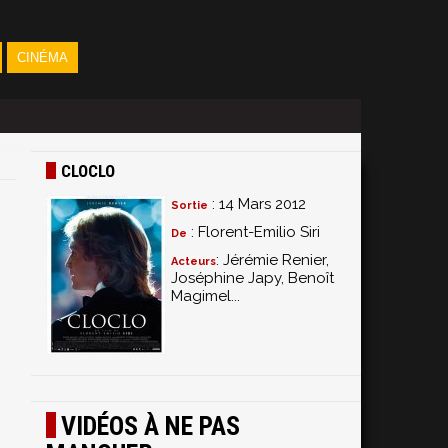
CINÉMA
CLOCLO
: 14 Mars 2012
Sortie
: Florent-Emilio Siri
De
: Jérémie Renier,
Acteurs
Joséphine Japy, Benoît
Magimel...
VIDÉOS À NE PAS