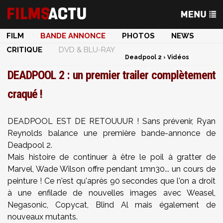
FILM
BANDE ANNONCE
PHOTOS
NEWS
CRITIQUE
DVD & BLU-RAY
Deadpool 2
›
Vidéos
DEADPOOL 2 : un premier trailer complètement
craqué !
DEADPOOL EST DE RETOUUUR ! Sans prévenir, Ryan
Reynolds balance une première bande-annonce de
Deadpool 2.
Mais histoire de continuer à être le poil à gratter de
Marvel, Wade Wilson offre pendant 1mn30... un cours de
peinture ! Ce n'est qu'après 90 secondes que l'on a droit
à une enfilade de nouvelles images avec Weasel,
Negasonic, Copycat, Blind Al mais également de
nouveaux mutants.