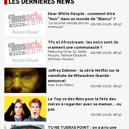
LES DERNIÈRES NEWS
Dear White People : comment être
"Noir" dans un monde de "Blancs" ?
"Le racisme n’existe plus en
06/08/2026, 08:57
Amérique."
TF1 et Afrostream : les noirs sont-ils
vraiment une communauté ?
Featuring Omar Sy, Eddie
06/08/2026, 08:57
Murphy, Fabrice Eboué et
Whitney Houston.
Jeffrey Dahmer : la série Netflix sur le
cannibale de Milwaukee (bande-
annonce)
Avec Evan Peters
06/08/2026, 08:57
Le Top 10 des films pour la fête des
mères à regarder avec sa maman... ou
pas
...
06/08/2026, 08:57
TU NE TUERAS POINT : on a pris une