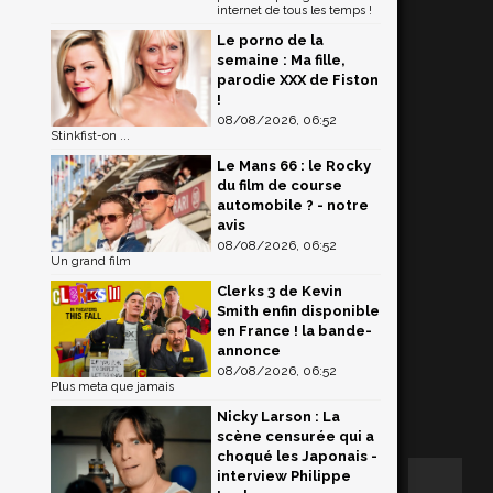
internet de tous les temps !
Le porno de la
semaine : Ma fille,
parodie XXX de Fiston
!
08/08/2026, 06:52
Stinkfist-on ...
Le Mans 66 : le Rocky
du film de course
automobile ? - notre
avis
08/08/2026, 06:52
Un grand film
Clerks 3 de Kevin
Smith enfin disponible
en France ! la bande-
annonce
08/08/2026, 06:52
Plus meta que jamais
Nicky Larson : La
scène censurée qui a
choqué les Japonais -
interview Philippe