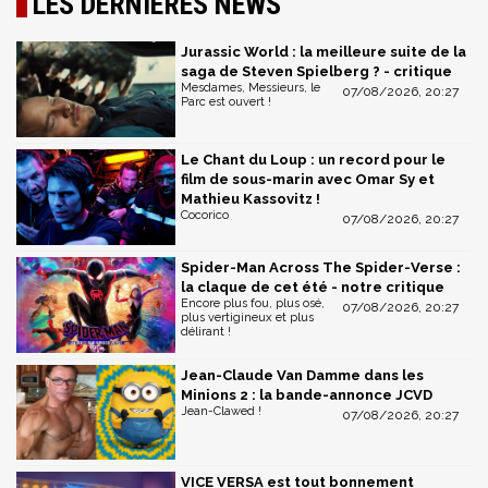
LES DERNIÈRES NEWS
Jurassic World : la meilleure suite de la
saga de Steven Spielberg ? - critique
Mesdames, Messieurs, le
07/08/2026, 20:27
Parc est ouvert !
Le Chant du Loup : un record pour le
film de sous-marin avec Omar Sy et
Mathieu Kassovitz !
Cocorico
07/08/2026, 20:27
Spider-Man Across The Spider-Verse :
la claque de cet été - notre critique
Encore plus fou, plus osé,
07/08/2026, 20:27
plus vertigineux et plus
délirant !
Jean-Claude Van Damme dans les
Minions 2 : la bande-annonce JCVD
Jean-Clawed !
07/08/2026, 20:27
VICE VERSA est tout bonnement