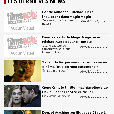
LES DERNIÈRES NEWS
Bande annonce : Michael Cera
inquiétant dans Magic Magic
Cera se la joue Norman
06/08/2026, 23:50
Bates !
Deux extraits de Magic Magic avec
Michael Cera et Juno Temple
Quand l'acteur de
06/08/2026, 23:50
Supergrave se la joue
Norman Bates ...
Seven : la fin que vous n'avez pas vu au
cinéma (et bien heureusement !)
What's in the box ?
06/08/2026, 23:50
Gone Girl : le thriller machiavélique de
David Fincher (notre critique)
Perdue de recherche...
06/08/2026, 23:50
Denzel Washington (Equalizer) face à