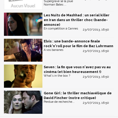
Supergrave se la joue
Norman Bates ...
Les Nuits de Mashhad : un serial killer
en Iran dans un thriller choc (bande-
annonce)
En compétition à Cannes
23/07/2013, 16:50
Elvis : une bande-annonce finale
rock'n'roll pour le film de Baz Luhrmann
A vos bananes
23/07/2013, 16:50
Seven : la fin que vous n'avez pas vu au
cinéma (et bien heureusement !)
What's in the box ?
23/07/2013, 16:50
Gone Girl : le thriller machiavélique de
David Fincher (notre critique)
Perdue de recherche...
23/07/2013, 16:50