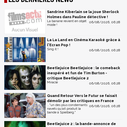
Sandrine Kiberlain se la joue Sherlock
Holmes dans Pauline détective !
La banane revient en objet
06/08/2026, 06:28
mode !
La La Land en Cinéma Karaoké grâce à
l'Ecran Pop !
Sing it !
06/08/2026, 06:28
Beetlejuice Beetlejuice : le comeback
inespéré et fun de Tim Burton -
critique Beetlejuice 2
Miracle
06/08/2026, 06:28
Quand Retour Vers le Futur se faisait
démolir par les critiques en France
..."un des plus consternants
06/08/2026, 06:28
navets qu’ait produit la
bande à Spielberg."
Beetlejuice 2 : la bande-annonce de