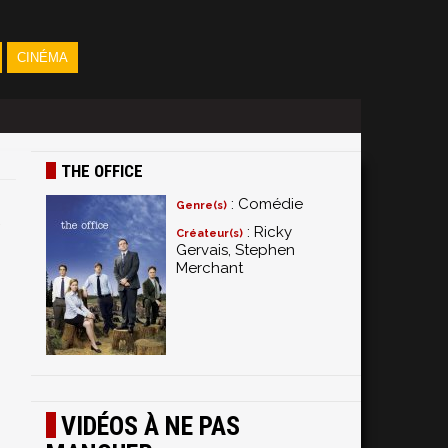
CINÉMA
THE OFFICE
: Comédie
Genre(s)
: Ricky
Créateur(s)
Gervais, Stephen
Merchant
VIDÉOS À NE PAS