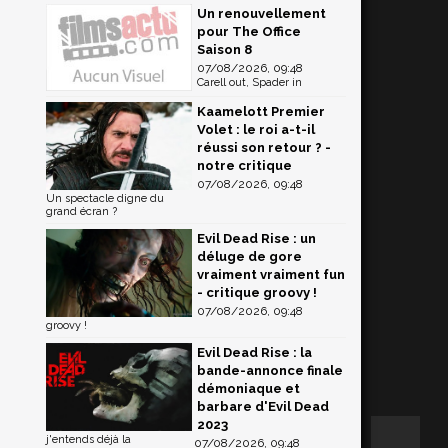
Un renouvellement
pour The Office
Saison 8
07/08/2026, 09:48
Carell out, Spader in
Kaamelott Premier
Volet : le roi a-t-il
réussi son retour ? -
notre critique
07/08/2026, 09:48
Un spectacle digne du
grand écran ?
Evil Dead Rise : un
déluge de gore
vraiment vraiment fun
- critique groovy !
07/08/2026, 09:48
groovy !
Evil Dead Rise : la
bande-annonce finale
démoniaque et
barbare d'Evil Dead
2023
j'entends déjà la
07/08/2026, 09:48