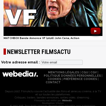
►
MATCHBOX Bande Annonce VF (2026) John Cena, Action
NEWSLETTER FILMSACTU
Votre adresse email :
MENTIONS LÉGALES
|
CGU
|
CGV
|
POLITIQUE DONNÉES PERSONNELLES
|
COOKIES
|
PRÉFÉRENCE COOKIES
|
CONTACT
Depuis 2007, FilmsActu couvre l'actualité des films et séries au cinéma, à la TV
et sur toutes les plateformes.
Critiques, trailers, bandes-annonces, sorties vidéo, streaming...
Filmsactu est édité par
Webedia
Réalisation Vitalyn
© 2007-2026 Tous droits réservés. Reproduction interdite sans autorisation.