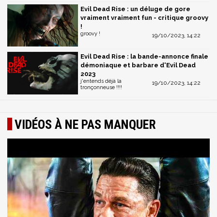
Evil Dead Rise : un déluge de gore
vraiment vraiment fun - critique groovy
!
groovy !
19/10/2023, 14:22
Evil Dead Rise : la bande-annonce finale
démoniaque et barbare d'Evil Dead
2023
j'entends déjà la
19/10/2023, 14:22
tronçonneuse !!!!
VIDÉOS À NE PAS MANQUER