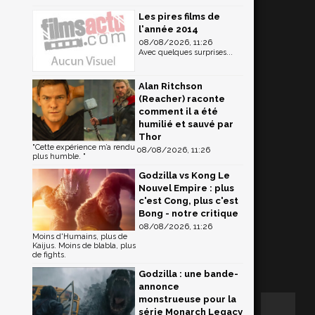
Les pires films de
l'année 2014
08/08/2026, 11:26
Avec quelques surprises...
Alan Ritchson
(Reacher) raconte
comment il a été
humilié et sauvé par
Thor
"Cette expérience m’a rendu
08/08/2026, 11:26
plus humble. "
Godzilla vs Kong Le
Nouvel Empire : plus
c'est Cong, plus c'est
Bong - notre critique
08/08/2026, 11:26
Moins d'Humains, plus de
Kaijus. Moins de blabla, plus
de fights.
Godzilla : une bande-
annonce
monstrueuse pour la
série Monarch Legacy