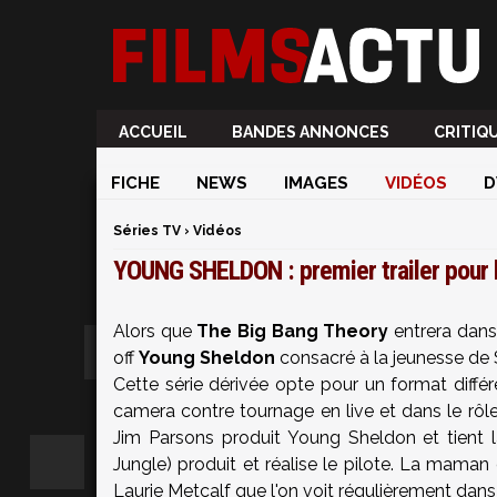
ACCUEIL
BANDES ANNONCES
CRITIQ
FICHE
NEWS
IMAGES
VIDÉOS
D
Séries TV
›
Vidéos
YOUNG SHELDON : premier trailer pour
Alors que
The Big Bang Theory
entrera dans 
off
Young Sheldon
consacré à la jeunesse de
Cette série dérivée opte pour un format différ
camera contre tournage en live et dans le rôle
Jim Parsons produit Young Sheldon et tient l
Jungle) produit et réalise le pilote. La mama
Laurie Metcalf que l'on voit régulièrement dan