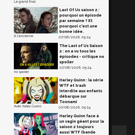
Le grand final
Last Of Us saison 2 :
pourquoi un épisode
par semaine ? Et
pourquoi c'est une
bonne idée.
A l'ancienne
07/08/2026, 05:24
The Last of Us Saison
2 : on a vu tous les
épisodes - critique no
spoiler
07/08/2026, 05:24
no spoiler
Harley Quinn : la série
WTF et trash
interdite aux enfants
débarque sur
Toonami
Avec Kaley Cuoco
07/08/2026, 05:24
Harley Quinn face à
un vagin géant pour la
saison 2 toujours
aussi WTF (bande