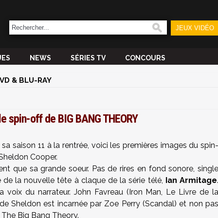
JEUX VIDÉO
UES
NEWS
SÉRIES TV
CONCOURS
VD & BLU-RAY
 le spin-off de BIG BANG THEORY
sa saison 11 à la rentrée, voici les premières images du spin
 Sheldon Cooper.
ent que sa grande soeur. Pas de rires en fond sonore, singl
 de la nouvelle tête à claque de la série télé,
Ian Armitage
a voix du narrateur. John Favreau (Iron Man, Le Livre de l
n de Sheldon est incarnée par Zoe Perry (Scandal) et non pa
s The Big Bang Theory.