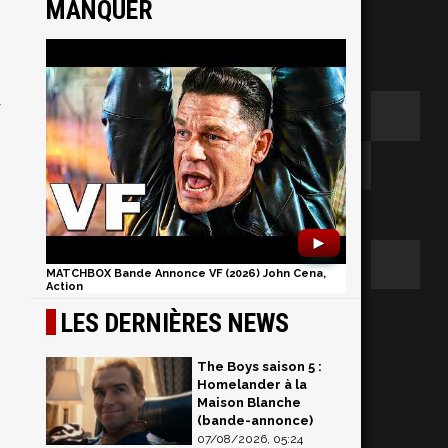
MANQUER
V
►
MATCHBOX Bande Annonce VF (2026) John Cena,
Action
LES DERNIÈRES NEWS
The Boys saison 5 :
Homelander à la
Maison Blanche
(bande-annonce)
07/08/2026, 05:24