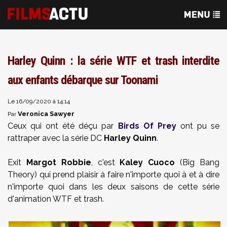
Harley Quinn : la série WTF et trash interdite
aux enfants débarque sur Toonami
Le 16/09/2020 à 14:14
Veronica Sawyer
Par
Ceux qui ont été déçu par
Birds Of Prey
ont pu se
rattraper avec la série DC
Harley Quinn
.
Exit
Margot Robbie
, c'est
Kaley Cuoco
(Big Bang
Theory) qui prend plaisir à faire n'importe quoi à et à dire
n'importe quoi dans les deux saisons de cette série
d'animation WTF et trash.