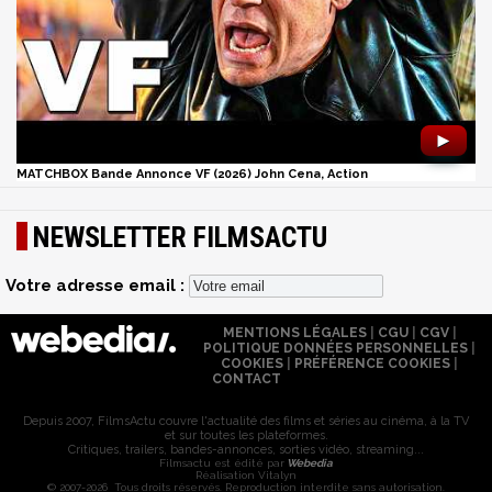
►
MATCHBOX Bande Annonce VF (2026) John Cena, Action
NEWSLETTER FILMSACTU
Votre adresse email :
MENTIONS LÉGALES
|
CGU
|
CGV
|
POLITIQUE DONNÉES PERSONNELLES
|
COOKIES
|
PRÉFÉRENCE COOKIES
|
CONTACT
Depuis 2007, FilmsActu couvre l'actualité des films et séries au cinéma, à la TV
et sur toutes les plateformes.
Critiques, trailers, bandes-annonces, sorties vidéo, streaming...
Filmsactu est édité par
Webedia
Réalisation Vitalyn
© 2007-2026 Tous droits réservés. Reproduction interdite sans autorisation.