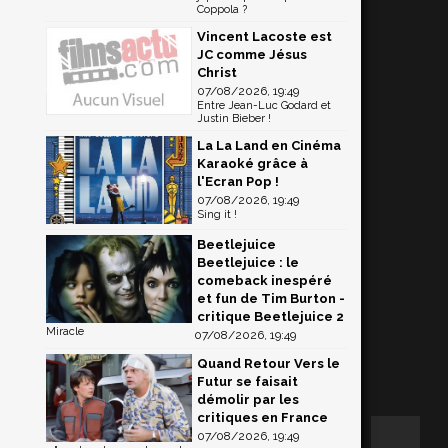
Coppola ?
Vincent Lacoste est
JC comme Jésus
Christ
07/08/2026, 19:49
Entre Jean-Luc Godard et
Justin Bieber !
La La Land en Cinéma
Karaoké grâce à
l'Ecran Pop !
07/08/2026, 19:49
Sing it !
Beetlejuice
Beetlejuice : le
comeback inespéré
et fun de Tim Burton -
critique Beetlejuice 2
Miracle
07/08/2026, 19:49
Quand Retour Vers le
Futur se faisait
démolir par les
critiques en France
07/08/2026, 19:49