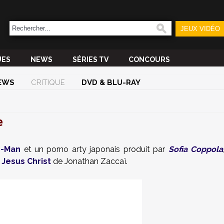
JEUX VIDÉO
UES
NEWS
SÉRIES TV
CONCOURS
EWS
CRITIQUE
DVD & BLU-RAY
e
r-Man
et un porno arty japonais produit par
Sofia Coppola
Jesus Christ
de Jonathan Zaccaï.