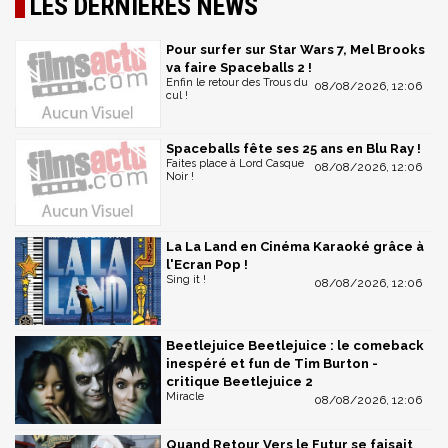
LES DERNIÈRES NEWS
Pour surfer sur Star Wars 7, Mel Brooks
va faire Spaceballs 2 !
Enfin le retour des Trous du
08/08/2026, 12:06
cul !
Spaceballs fête ses 25 ans en Blu Ray !
Faites place à Lord Casque
08/08/2026, 12:06
Noir !
La La Land en Cinéma Karaoké grâce à
l'Ecran Pop !
Sing it !
08/08/2026, 12:06
Beetlejuice Beetlejuice : le comeback
inespéré et fun de Tim Burton -
critique Beetlejuice 2
Miracle
08/08/2026, 12:06
Quand Retour Vers le Futur se faisait