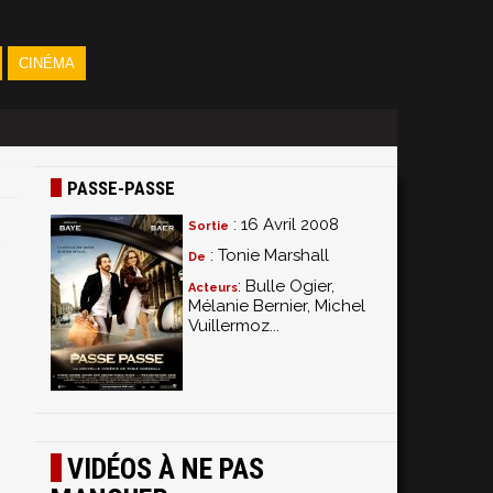
CINÉMA
PASSE-PASSE
: 16 Avril 2008
Sortie
: Tonie Marshall
De
: Bulle Ogier,
Acteurs
Mélanie Bernier, Michel
Vuillermoz...
VIDÉOS À NE PAS