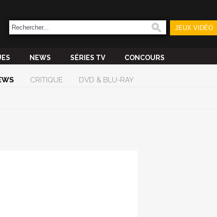
JEUX VIDÉO
UES
NEWS
SÉRIES TV
CONCOURS
EWS
CRITIQUE
DVD & BLU-RAY