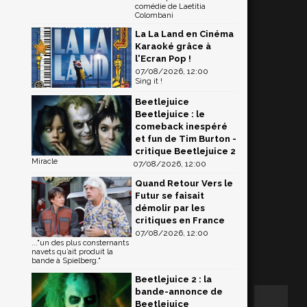
comédie de Laetitia
Colombani
La La Land en Cinéma
Karaoké grâce à
l'Ecran Pop !
07/08/2026, 12:00
Sing it !
Beetlejuice
Beetlejuice : le
comeback inespéré
et fun de Tim Burton -
critique Beetlejuice 2
Miracle
07/08/2026, 12:00
Quand Retour Vers le
Futur se faisait
démolir par les
critiques en France
07/08/2026, 12:00
..."un des plus consternants
navets qu’ait produit la
bande à Spielberg."
Beetlejuice 2 : la
bande-annonce de
Beetlejuice