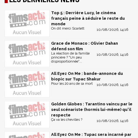
Top 5 : Derrière Lucy, le cinéma
français peine à séduire le reste du
monde
On dit merci Scarlett
10/08/2026, 14:16
Grace de Monaco : Olivier Dahan
défend son film
La réaction de la famille
10/08/2026, 14:16
princière ? "Un peu
disproportionnée"...
All Eyez On Me : bande-annonce du
biopic sur Tupac Shakur
Pour les 20 ans de sa mort
10/08/2026, 14:16
Golden Globes : Tarantino vaincu par le
seul scénariste (hormis lui-même) qu'il
respecte
Ça va les chevilles ?
10/08/2026, 14:16
All Eyez On Me : Tupac sera incarné par