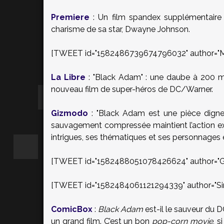
Premiere
: Un film spandex supplémentaire q
charisme de sa star, Dwayne Johnson.
[TWEET id="1582486739674796032" author="
La Libre
:
"Black Adam" : une daube à 200 mil
nouveau film de super-héros de DC/Warner.
Gizmodo
:
"Black Adam est une pièce digne
sauvagement compressée maintient l’action ex
intrigues, ses thématiques et ses personnages en
[TWEET id="1582488051078426624" author="Ge
[TWEET id="1582484061121294339" author="Si
ComicBox
:
Black Adam
est-il le sauveur du DC
un grand film. C’est un bon
pop-corn movie
, 