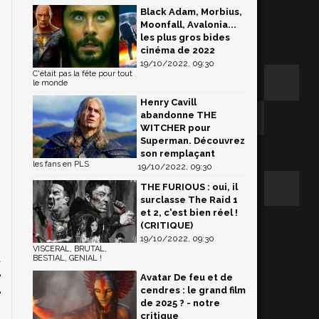
Black Adam, Morbius,
Moonfall, Avalonia...
les plus gros bides
cinéma de 2022
19/10/2022, 09:30
C'était pas la fête pour tout
le monde
Henry Cavill
abandonne THE
WITCHER pour
Superman. Découvrez
son remplaçant
les fans en PLS
19/10/2022, 09:30
THE FURIOUS : oui, il
surclasse The Raid 1
et 2, c'est bien réel !
(CRITIQUE)
19/10/2022, 09:30
VISCERAL, BRUTAL,
à
BESTIAL, GENIAL !
e
Avatar De feu et de
cendres : le grand film
e
de 2025 ? - notre
critique