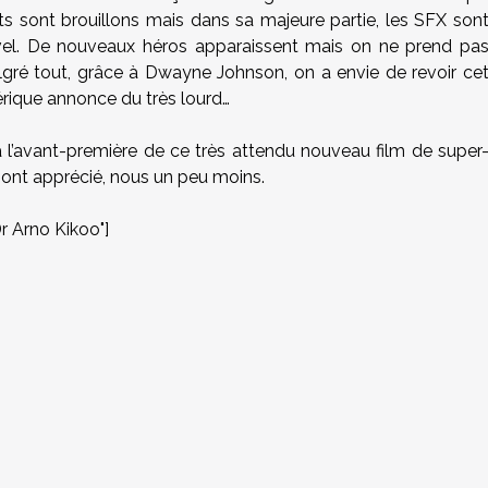
ts sont brouillons mais dans sa majeure partie, les SFX son
vel. De nouveaux héros apparaissent mais on ne prend pa
algré tout, grâce à Dwayne Johnson, on a envie de revoir ce
érique annonce du très lourd…
à l’avant-première de ce très attendu nouveau film de super
t ont apprécié, nous un peu moins.
 Arno Kikoo"]