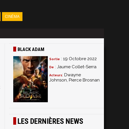
CINÉMA
BLACK ADAM
: 19 Octobre 2022
Sortie
: Jaume Collet-Serra
De
: Dwayne
Acteurs
Johnson, Pierce Brosnan
C
LES DERNIÈRES NEWS