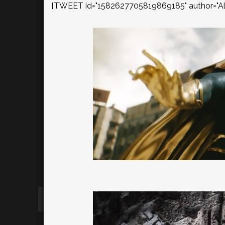
[TWEET id="1582627705819869185" author="Alk