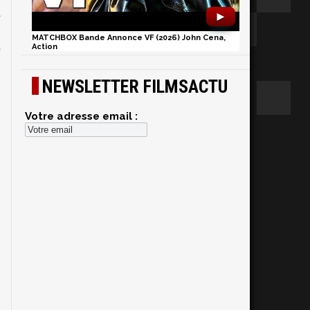
t
►
s
MATCHBOX Bande Annonce VF (2026) John Cena,
t
Action
NEWSLETTER FILMSACTU
-
Votre adresse email :