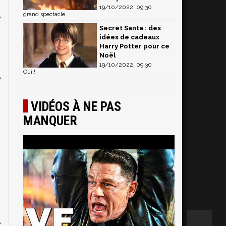
19/10/2022, 09:30
grand spectacle
e
Secret Santa : des
idées de cadeaux
Harry Potter pour ce
Noël
19/10/2022, 09:30
Oui !
e
VIDÉOS À NE PAS
n
MANQUER
s
s
e