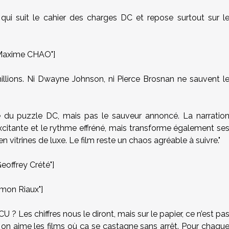
ui suit le cahier des charges DC et repose surtout sur l
Maxime CHAO"]
lions. Ni Dwayne Johnson, ni Pierce Brosnan ne sauvent l
 du puzzle DC, mais pas le sauveur annoncé. La narratio
citante et le rythme effréné, mais transforme également se
 vitrines de luxe. Le film reste un chaos agréable à suivre."
offrey Crété"]
mon Riaux"]
U ? Les chiffres nous le diront, mais sur le papier, ce n’est pa
si on aime les films où ça se castagne sans arrêt. Pour chaqu