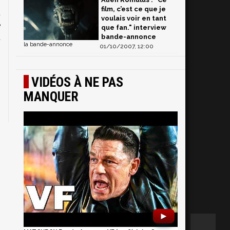
r
film, c’est ce que je
u
voulais voir en tant
e
que fan." interview
t
bande-annonce
la bande-annonce
01/10/2007, 12:00
VIDÉOS À NE PAS
MANQUER
►