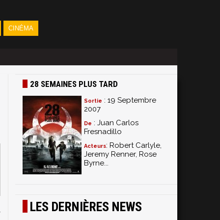
CINÉMA
28 SEMAINES PLUS TARD
: 19 Septembre
Sortie
2007
: Juan Carlos
De
Fresnadillo
: Robert Carlyle,
Acteurs
Jeremy Renner, Rose
Byrne...
LES DERNIÈRES NEWS
y