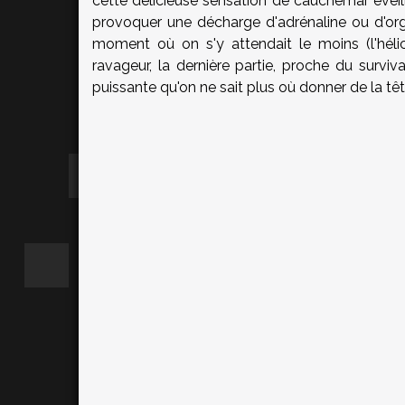
cette délicieuse sensation de cauchemar éveillé 
provoquer une décharge d'adrénaline ou d'o
moment où on s'y attendait le moins (l'héli
ravageur, la dernière partie, proche du surviv
puissante qu'on ne sait plus où donner de la têt