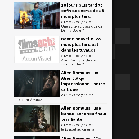
t
28 jours plus tard 3 :
,
enfin des news de 28
mois plus tard
,
01/10/2007, 12:00
.
Une suite au classique de
Danny Boyle ?
a
Bonne nouvelle, 28
n
mois plus tard est
s
dans les tuyaux !
s
01/10/2007, 12:00
Avec Danny Boyle aux
a
commandes ?
Alien Romulus : un
Alien 1.5 qui
impressionne - notre
critique
01/10/2007, 12:00
merci mr Alvarez
Alien Romulus : une
bande-annonce finale
terrifiante
e
01/10/2007, 12:00
le 14 août au cinéma
r
Alien Romulus : "Ce