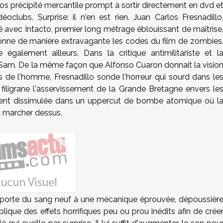
gros précipité mercantile prompt à sortir directement en dvd e
éoclubs. Surprise: il n'en est rien. Juan Carlos Fresnadillo
avec Intacto, premier long métrage éblouissant de maîtrise
ionne de manière extravagante les codes du film de zombies
 également ailleurs. Dans la critique antimilitariste et l
 Sam. De la même façon que Alfonso Cuaron donnait la visio
 de l'homme, Fresnadillo sonde l'horreur qui sourd dans le
 filigrane l'asservissement de la Grande Bretagne envers le
ment dissimulée dans un uppercut de bombe atomique où l
t marcher dessus.
apporte du sang neuf à une mécanique éprouvée, dépoussièr
ique des effets horrifiques peu ou prou inédits afin de crée