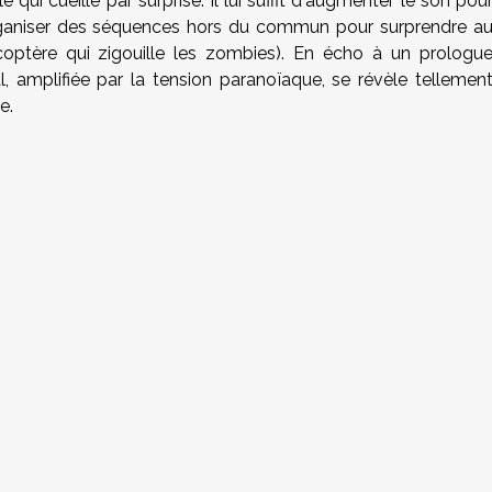
qui cueille par surprise. Il lui suffit d'augmenter le son pou
rganiser des séquences hors du commun pour surprendre a
coptère qui zigouille les zombies). En écho à un prologu
al, amplifiée par la tension paranoïaque, se révèle tellemen
e.