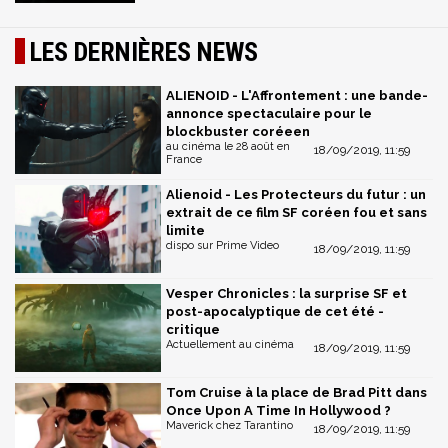
LES DERNIÈRES NEWS
ALIENOID - L'Affrontement : une bande-
annonce spectaculaire pour le
blockbuster coréeen
au cinéma le 28 août en
18/09/2019, 11:59
France
Alienoid - Les Protecteurs du futur : un
extrait de ce film SF coréen fou et sans
limite
dispo sur Prime Video
18/09/2019, 11:59
Vesper Chronicles : la surprise SF et
post-apocalyptique de cet été -
critique
Actuellement au cinéma
18/09/2019, 11:59
Tom Cruise à la place de Brad Pitt dans
Once Upon A Time In Hollywood ?
Maverick chez Tarantino
18/09/2019, 11:59