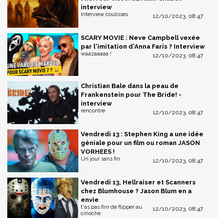
interview
Interview coulisses
12/10/2023, 08:47
SCARY MOVIE : Neve Campbell vexée
par l'imitation d'Anna Faris ? Interview
waazaaaaa !
12/10/2023, 08:47
Christian Bale dans la peau de
Frankenstein pour The Bride! -
interview
rencontre
12/10/2023, 08:47
Vendredi 13 : Stephen King a une idée
géniale pour un film ou roman JASON
VORHEES !
Un jour sans fin
12/10/2023, 08:47
Vendredi 13, Hellraiser et Scanners
chez Blumhouse ? Jason Blum en a
envie
t'as pas fini de flipper au
12/10/2023, 08:47
cinoche