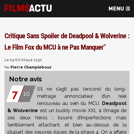
Critique Sans Spoiler de Deadpool & Wolverine :
Le Film Fox du MCU à ne Pas Manquer"
Le 23/07/2024 à 23:52
Pierre Champleboux
Par
Notre avis
S’il ne s’agit pas (encore) du long-
7
10
métrage annonciateur d’un réel
renouveau au sein du MCU,
Deadpool
& Wolverine
est un buddy movie XXL à l’image de
ses deux héros : bourré d’imperfections mais
terriblement attachant, et bien au-dessus de la
plupart des oeuvres issues de la phase 4. On a affaire