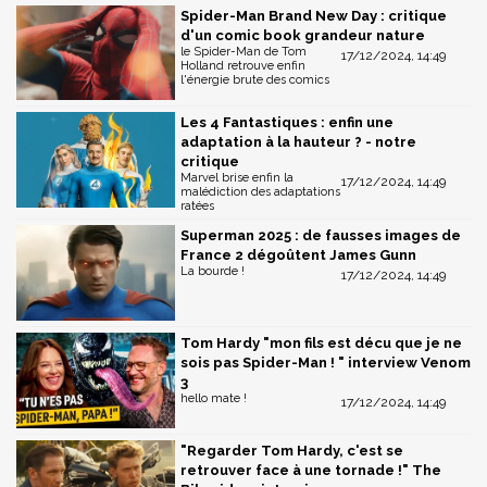
Spider-Man Brand New Day : critique
d'un comic book grandeur nature
le Spider-Man de Tom
17/12/2024, 14:49
Holland retrouve enfin
l'énergie brute des comics
Les 4 Fantastiques : enfin une
adaptation à la hauteur ? - notre
critique
Marvel brise enfin la
17/12/2024, 14:49
malédiction des adaptations
ratées
Superman 2025 : de fausses images de
France 2 dégoûtent James Gunn
La bourde !
17/12/2024, 14:49
Tom Hardy "mon fils est décu que je ne
sois pas Spider-Man ! " interview Venom
3
hello mate !
17/12/2024, 14:49
"Regarder Tom Hardy, c'est se
retrouver face à une tornade !" The