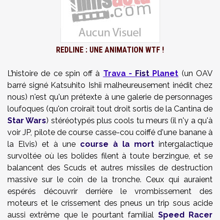
REDLINE : UNE ANIMATION WTF !
L’histoire de ce spin off à
Trava -
Fist
Planet
(un OAV
barré signé Katsuhito Ishii malheureusement inédit chez
nous) n'est qu'un prétexte à une galerie de personnages
loufoques (qu'on croirait tout droit sortis de la Cantina de
Star Wars
) stéréotypés plus cools tu meurs (il n'y a qu'à
voir JP, pilote de course casse-cou coiffé d'une banane à
la Elvis) et à une
course à la mort
intergalactique
survoltée où les bolides filent à toute berzingue, et se
balancent des Scuds et autres missiles de destruction
massive sur le coin de la tronche. Ceux qui auraient
espérés découvrir derrière le vrombissement des
moteurs et le crissement des pneus un trip sous acide
aussi extrême que le pourtant familial
Speed Racer