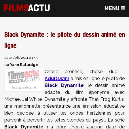
Black Dynamite : le pilote du dessin animé en
ligne
Le 25/08/2011 à 17:55
Yann Rutledge
Par
Chose promise, chose due :
Adultswim
a mis en ligne le pilote de
Black Dynamite
, le dessin animé
adapté du film éponyme avec
Michael
Jai
White
. Dynamite y affronte
That
Frog
Kurtis
,
une marionnette présentatrice une émission
éducative
bien décidée à utiliser les ondes hertziennes pour
parvenir à pervertir les têtes blondes du pays
... La série
Black Dynamite
n'a pour l'heure aucune date de