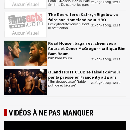
Penn, DiCaprio, Hanks, Bale,
21/09/2009, 12:12
Smith... Du calme, les gars !
The Recruiters : Kathryn Bigelow va
faire son Homeland pour HBO
Les djihadistes envahissent
21/09/2009, 12:12
le petit écran
Road House : bagarres, chemises à
fleurs et Conor McGregor - critique Bim
Bam Boum
bim bam boum
21/09/2009, 12:12
Quand FIGHT CLUB se faisait démolir
par la presse en France il y a 24 ans
"film dégueulasse" "fable
21/09/2009, 12:12
putride et bêtasse"
VIDÉOS À NE PAS MANQUER