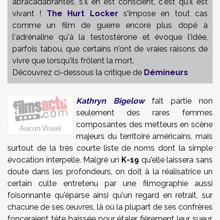
abracadabrantes, s'il en est conscient, c'est qu'il est
vivant !
The Hurt Locker
s'impose en tout cas
comme un film de guerre encore plus dopé à
l'adrénaline qu'à la testostérone et évoque l'idée,
parfois tabou, que certains n'ont de vraies raisons de
vivre que lorsqu'ils frôlent la mort.
Découvrez ci-dessous la critique de
Démineurs
Kathryn Bigelow
fait partie non
seulement des rares femmes
composantes des metteurs en scène
majeurs du territoire américains, mais
surtout de la très courte liste de noms dont la simple
évocation interpelle. Malgré un
K-19
qu'elle laissera sans
doute dans les profondeurs, on doit à la réalisatrice un
certain culte entretenu par une filmographie aussi
foisonnante qu'éparse ainsi qu'un regard en retrait, sur
chacune de ses œuvres, là où la plupart de ses confrères
fonceraient tête baissée pour étaler fièrement leur sueur.