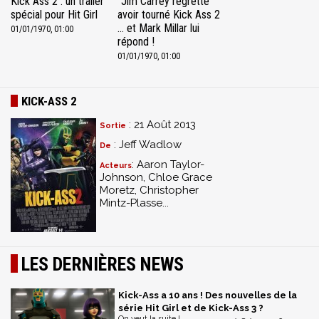
Kick Ass 2 : un trailer
Jim Carrey regrette
spécial pour Hit Girl
avoir tourné Kick Ass 2
... et Mark Millar lui
01/01/1970, 01:00
répond !
01/01/1970, 01:00
KICK-ASS 2
: 21 Août 2013
Sortie
: Jeff Wadlow
De
: Aaron Taylor-
Acteurs
Johnson, Chloe Grace
Moretz, Christopher
Mintz-Plasse...
LES DERNIÈRES NEWS
Kick-Ass a 10 ans ! Des nouvelles de la
série Hit Girl et de Kick-Ass 3 ?
On veut la suite !