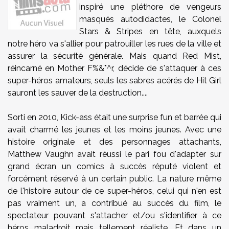
inspiré une pléthore de vengeurs
masqués autodidactes, le Colonel
Stars & Stripes en tête, auxquels
notre héro va s'allier pour patrouiller les rues de la ville et
assurer la sécurité générale. Mais quand Red Mist,
réincarné en Mother F%&*^r, décide de s'attaquer à ces
super-héros amateurs, seuls les sabres acérés de Hit Girl
sauront les sauver de la destruction....
Sorti en 2010, Kick-ass était une surprise fun et barrée qui
avait charmé les jeunes et les moins jeunes. Avec une
histoire originale et des personnages attachants,
Matthew Vaughn avait réussi le pari fou d'adapter sur
grand écran un comics à succès réputé violent et
forcément réservé à un certain public. La nature même
de l'histoire autour de ce super-héros, celui qui n'en est
pas vraiment un, a contribué au succès du film, le
spectateur pouvant s'attacher et/ou s'identifier à ce
héros maladroit mais tellement réaliste. Et dans un