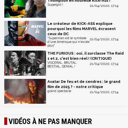
Thompson en nouvelle Kick-Ass !
Supergirl !
21/04/2020, 17:14
Le créateur de KICK-ASS explique
pourquoi les films MARVEL écrasent
ceux de DC
"Superman est le symbole
21/04/2020, 17:14
d'une Amérique qui n'existe
plus"
THE FURIOUS : oui, il surclasse The Raid
1 et 2, c'est bien réel ! (CRITIQUE)
VISCERAL, BRUTAL,
21/04/2020, 17:14
BESTIAL, GENIAL !
Avatar De feu et de cendres : le grand
film de 2025 ? - notre critique
grand spectacle
21/04/2020, 17:14
VIDÉOS À NE PAS MANQUER