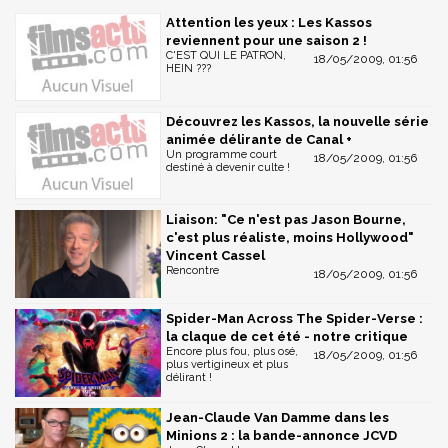
Attention les yeux : Les Kassos
reviennent pour une saison 2 !
C'EST QUI LE PATRON,
18/05/2009, 01:56
HEIN ???
Découvrez les Kassos, la nouvelle série
animée délirante de Canal +
Un programme court
18/05/2009, 01:56
destiné à devenir culte !
Liaison: "Ce n'est pas Jason Bourne,
c'est plus réaliste, moins Hollywood"
Vincent Cassel
Rencontre
18/05/2009, 01:56
Spider-Man Across The Spider-Verse :
la claque de cet été - notre critique
Encore plus fou, plus osé,
18/05/2009, 01:56
plus vertigineux et plus
délirant !
Jean-Claude Van Damme dans les
Minions 2 : la bande-annonce JCVD