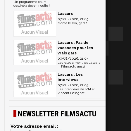
Un programme court
destiné à devenir culte !
Lascars
07/08/2026, 21:05
Monte le son, gars !
Lascars : Pas de
vacances pour les
vrais gars
07/08/2026, 21:05
Les rates aiment les Lascars
... Filmsactu aussi !
Lascars : Les
interviews
07/08/2026, 21:05
Les interviews de IZM et
Vincent Desagnat !
NEWSLETTER FILMSACTU
Votre adresse email :