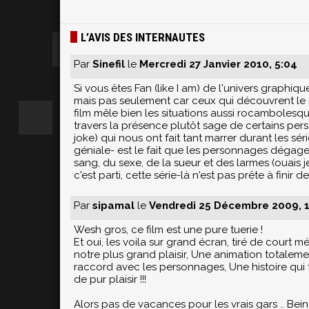
L’AVIS DES INTERNAUTES
Par
Sinefil
le
Mercredi 27 Janvier 2010, 5:04
Si vous êtes Fan (like I am) de l'univers graphiqu
mais pas seulement car ceux qui découvrent le
film mêle bien les situations aussi rocambolesqu
travers la présence plutôt sage de certains pe
joke) qui nous ont fait tant marrer durant les sé
géniale- est le fait que les personnages dégage
sang, du sexe, de la sueur et des larmes (ouais
c'est parti, cette série-là n'est pas prête à fini
Par
sipamal
le
Vendredi 25 Décembre 2009, 1
Wesh gros, ce film est une pure tuerie !
Et oui, les voila sur grand écran, tiré de court mé
notre plus grand plaisir, Une animation totalemen
raccord avec les personnages, Une histoire qui ti
de pur plaisir !!!
Alors pas de vacances pour les vrais gars .. Bein