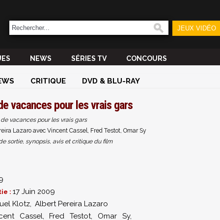
JEUX VIDÉO
UES
NEWS
SÉRIES TV
CONCOURS
EWS
CRITIQUE
DVD & BLU-RAY
de vacances pour les vrais gars
 de vacances pour les vrais gars
eira Lazaro avec Vincent Cassel, Fred Testot, Omar Sy
sortie, synopsis, avis et critique du film
9
17 Juin 2009
ie :
el Klotz
,
Albert Pereira Lazaro
cent Cassel
,
Fred Testot
,
Omar Sy
,