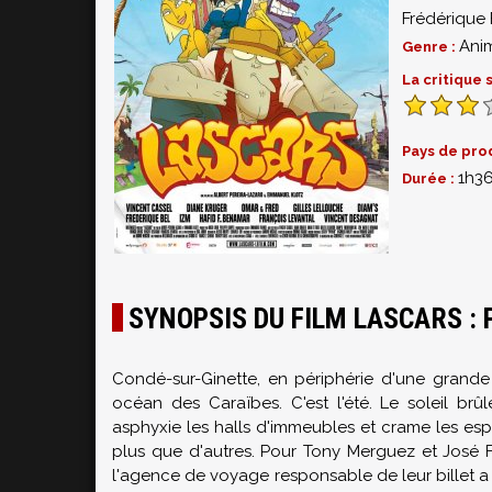
Frédérique 
Ani
Genre :
La critique
Pays de pro
1h3
Durée :
SYNOPSIS DU FILM LASCARS :
Condé-sur-Ginette, en périphérie d'une grande 
océan des Caraïbes. C'est l'été. Le soleil br
asphyxie les halls d'immeubles et crame les espr
plus que d'autres. Pour Tony Merguez et José Fr
l'agence de voyage responsable de leur billet a 