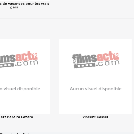
as de vacances pour les vrais
gars
bert Pereira Lazaro
Vincent Cassel