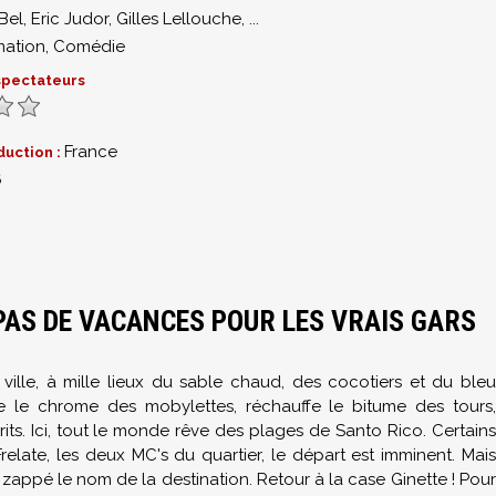
Bel
,
Eric Judor
,
Gilles Lellouche
,
...
mation
,
Comédie
 spectateurs
France
duction :
6
 PAS DE VACANCES POUR LES VRAIS GARS
ville, à mille lieux du sable chaud, des cocotiers et du bleu
ûle le chrome des mobylettes, réchauffe le bitume des tours,
its. Ici, tout le monde rêve des plages de Santo Rico. Certains
elate, les deux MC's du quartier, le départ est imminent. Mais
zappé le nom de la destination. Retour à la case Ginette ! Pour