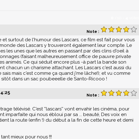
0
/
10
-
4
votes
Note :
e et surtout de l'humour des Lascars, ce film est fait pour vous
 monde des Lascars y trouveront également leur compte. Le
es les unes que les autres en passant par des clins d'oeil à
rsonnages (faisant malheureusement office de pauvre private
ries animés. Ce qui séduit encore plus -à part la bande son
nt chacun un charisme attachant. Les Lascars c'est aussi du
 je sais mais c'est comme ça quand j'me lâche!); et vu comme
r de sitôt dans un sac poubeeelle de Santo-Ricooo !
4:25
Note :
trage télévisé. C'est ''lascars'' vont envahir les cinéma, pour
t imparfaite qui nous ébloui par sa ... beauté, Des voix en
ent la route (enfin !) du début a la fin de cette heure et demi
 tant mieux pour nous !!!