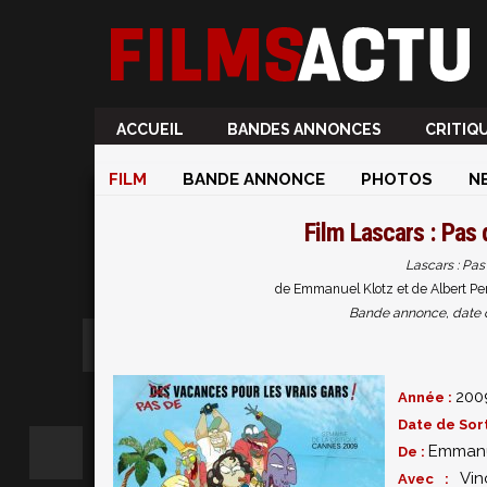
ACCUEIL
BANDES ANNONCES
CRITIQ
FILM
BANDE ANNONCE
PHOTOS
N
Film
Lascars : Pas 
Lascars : Pas
de Emmanuel Klotz et de Albert Per
Bande annonce, date de 
200
Année :
Date de Sort
Emmanu
De :
Vin
Avec :