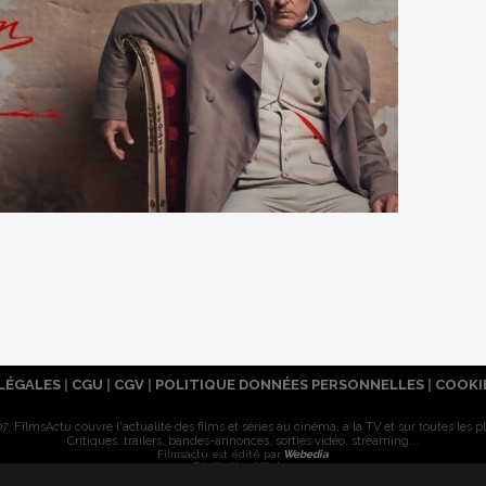
LÉGALES
|
CGU
|
CGV
|
POLITIQUE DONNÉES PERSONNELLES
|
COOKI
7, FilmsActu couvre l'actualité des films et séries au cinéma, à la TV et sur toutes les p
Critiques, trailers, bandes-annonces, sorties vidéo, streaming...
Filmsactu est édité par
Webedia
Réalisation Vitalyn
© 2007-2026 Tous droits réservés. Reproduction interdite sans autorisation.