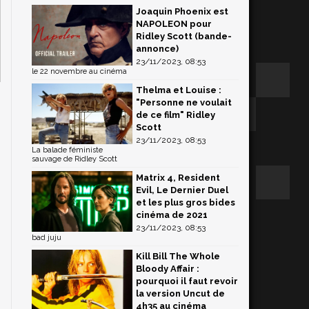
Joaquin Phoenix est
NAPOLEON pour
Ridley Scott (bande-
annonce)
23/11/2023, 08:53
le 22 novembre au cinéma
Thelma et Louise :
"Personne ne voulait
de ce film" Ridley
Scott
23/11/2023, 08:53
La balade féministe
sauvage de Ridley Scott
Matrix 4, Resident
Evil, Le Dernier Duel
et les plus gros bides
cinéma de 2021
23/11/2023, 08:53
bad juju
Kill Bill The Whole
Bloody Affair :
pourquoi il faut revoir
la version Uncut de
4h35 au cinéma