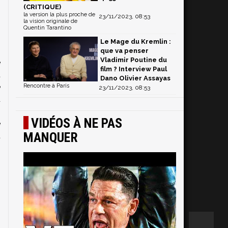
(CRITIQUE)
la version la plus proche de
23/11/2023, 08:53
la vision originale de
Quentin Tarantino
Le Mage du Kremlin :
s
que va penser
Vladimir Poutine du
e
film ? Interview Paul
t
Dano Olivier Assayas
e
Rencontre à Paris
23/11/2023, 08:53
d
,
VIDÉOS À NE PAS
e
MANQUER
t