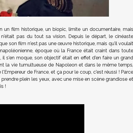
un film historique, un biopic, limite un documentaire, mai
 n'était pas du tout sa vision. Depuis le départ, le cinéast
ue son film n'est pas une œuvre historique, mais qu'il voulai
e napoléonienne, époque où la France était craint dans tout
, il s'en moque, son objectif était en effet d'en faire un gran
olant la vie tumultueuse de Napoleon et dans le même temps
e l'Empereur de France, et ça pour le coup, c'est réussi ! Parc
n prendre plein les yeux, avec une mise en scène grandiose e
s !