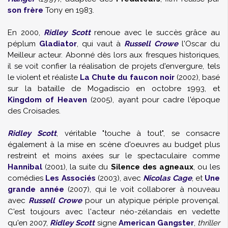
son frère
Tony
en 1983.
En 2000,
Ridley Scott
renoue avec le succès grâce au
péplum
Gladiator
, qui vaut à
Russell Crowe
l'Oscar du
Meilleur acteur. Abonné dès lors aux fresques historiques,
il se voit confier la réalisation de projets d'envergure, tels
le violent et réaliste
La Chute du faucon noir
(2002), basé
sur la bataille de Mogadiscio en octobre 1993, et
Kingdom of Heaven
(2005), ayant pour cadre l'époque
des Croisades.
Ridley Scott
, véritable "touche à tout", se consacre
également à la mise en scène d'oeuvres au budget plus
restreint et moins axées sur le spectaculaire comme
Hannibal
(2001), la suite du
Silence des agneaux
, ou les
comédies
Les Associés
(2003), avec
Nicolas Cage
, et
Une
grande année
(2007), qui le voit collaborer à nouveau
avec
Russell Crowe
pour un atypique périple provençal.
C'est toujours avec l'acteur néo-zélandais en vedette
qu'en 2007,
Ridley Scott
signe
American Gangster
,
thriller