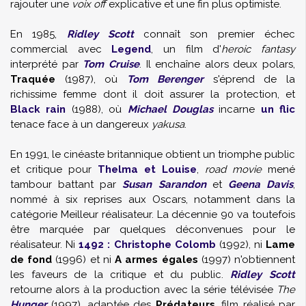
rajouter une
voix off
explicative et une fin plus optimiste.
En 1985,
Ridley Scott
connaît son premier échec
commercial avec
Legend
, un film d'
heroic fantasy
interprété par
Tom Cruise
. Il enchaîne alors deux polars,
Traquée
(1987), où
Tom Berenger
s'éprend de la
richissime femme dont il doit assurer la protection, et
Black rain
(1988), où
Michael Douglas
incarne
un flic
tenace face à un dangereux
yakusa
.
En 1991, le cinéaste britannique obtient un triomphe public
et critique pour
Thelma et Louise
,
road movie
mené
tambour battant par
Susan Sarandon
et
Geena Davis
,
nommé à six reprises aux Oscars, notamment dans la
catégorie Meilleur réalisateur. La décennie 90 va toutefois
être marquée par quelques déconvenues pour le
réalisateur. Ni
1492 : Christophe Colomb
(1992), ni
Lame
de fond
(1996) et ni
A armes égales
(1997) n'obtiennent
les faveurs de la critique et du public.
Ridley Scott
retourne alors à la production avec la série télévisée
The
Hunger
(1997), adaptée des
Prédateurs
, film réalisé par