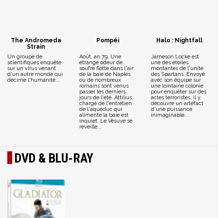
The Andromeda
Pompéi
Halo : Nightfall
Strain
Un groupe de
Août, an 79. Une
Jameson Locke est
scientifiques enquête
étrange odeur de
une des étoiles
sur un virus venant
soufre flotte dans l'air
montantes de l'unité
d'un autre monde qui
de la baie de Naples
des Spartans. Envoyé
décime l'humanité...
où de nombreux
avec son équipe sur
romains sont venus
une lointaine colonie
passer les derniers
pour enquêter sur des
jours de l'été. Attilius,
actes terroristes, il y
chargé de l'entretien
découvre un artéfact
de l'aqueduc qui
d'une puissance
alimente la baie est
inimaginable...
inquiet. Le Vésuve se
réveille...
DVD & BLU-RAY