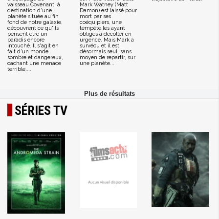
vaisseau Covenant, à
Mark Watney (Matt
destination d'une
Damon) est laissé pour
planète située au fin
mort par ses
fond de notre galaxie,
coéquipiers, une
découvrent ce qu'ils
tempête les ayant
pensent être un
obligés à décoller en
paradis encore
urgence. Mais Mark a
intouché. Il s'agit en
survécu et il est
fait d'un monde
désormais seul, sans
sombre et dangereux,
moyen de repartir, sur
cachant une menace
une planète...
terrible....
SÉRIES TV