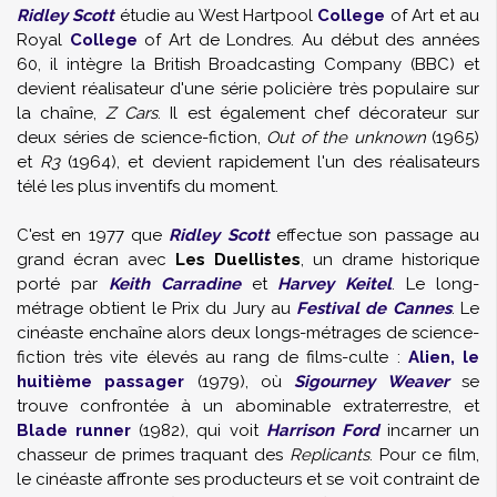
Ridley Scott
étudie au West Hartpool
College
of Art et au
Royal
College
of Art de Londres. Au début des années
60, il intègre la British Broadcasting Company (BBC) et
devient réalisateur d'une série policière très populaire sur
la chaîne,
Z Cars
. Il est également chef décorateur sur
deux séries de science-fiction,
Out of the unknown
(1965)
et
R3
(1964), et devient rapidement l'un des réalisateurs
télé les plus inventifs du moment.
C'est en 1977 que
Ridley Scott
effectue son passage au
grand écran avec
Les Duellistes
, un drame historique
porté par
Keith Carradine
et
Harvey Keitel
. Le long-
métrage obtient le Prix du Jury au
Festival de Cannes
. Le
cinéaste enchaîne alors deux longs-métrages de science-
fiction très vite élevés au rang de films-culte :
Alien, le
huitième passager
(1979), où
Sigourney Weaver
se
trouve confrontée à un abominable extraterrestre, et
Blade runner
(1982), qui voit
Harrison Ford
incarner un
chasseur de primes traquant des
Replicants
. Pour ce film,
le cinéaste affronte ses producteurs et se voit contraint de