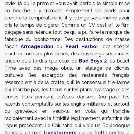
levier là où le premier vouvoyait parfois la simple mise
en bouche. Il y trempait simplement les pieds pour
prendre la température, ici il y plonge sans même avoir
pris le temps de digérer. Comme un CV best of, le film
dégage sans retenue tout ce qui a pu faire la marque de
fabrique du bonhomme. Des destructions de masse
façon
Armageddon
ou
Pearl Harbor
, des scènes
d'action toujours plus riches, des travellings séquences
encore plus tordus que ceux de
Bad Boys
2
, du bullet
Time avec des méga obus, un étalage de clichés
culturels (les escargots des restaurants français
ressemblent à de la crotte, oui) le consensuel tire-larme
qui marche pas, les focus sur les plans avantageux des
jeunes filles pendant qu'elles dansent (ou pas), les
ralentis contemplatifs sur les engins militaires et surtout
du graveleux en veux-tu en voilà qui tranche
radicalement avec la timidité légitimement enfantine de
l'opus précédent. Le Chiuhaha qui viole un Bouledogue
français, un mini-
transformers
qui se frotte contre la