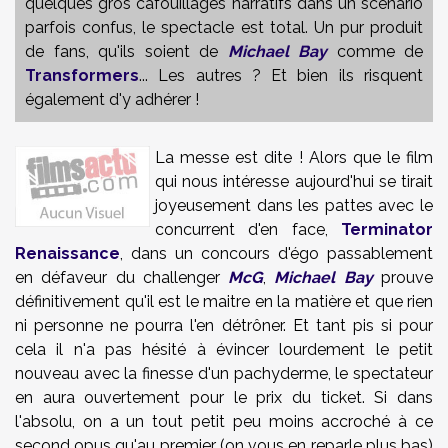
quelques gros cafouillages narratifs dans un scénario
parfois confus, le spectacle est total. Un pur produit
de fans, qu'ils soient de
Michael Bay
comme de
Transformers
... Les autres ? Et bien ils risquent
également d'y adhérer !
La messe est dite ! Alors que le film
qui nous intéresse aujourd'hui se tirait
joyeusement dans les pattes avec le
concurrent d'en face,
Terminator
Renaissance
, dans un concours d'égo passablement
en défaveur du challenger
McG
,
Michael Bay
prouve
définitivement qu'il est le maitre en la matière et que rien
ni personne ne pourra l'en détrôner. Et tant pis si pour
cela il n'a pas hésité à évincer lourdement le petit
nouveau avec la finesse d'un pachyderme, le spectateur
en aura ouvertement pour le prix du ticket. Si dans
l'absolu, on a un tout petit peu moins accroché à ce
second opus qu'au premier (on vous en reparle plus bas)