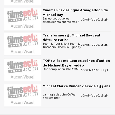
CinemaSins dézingue Armageddon de
Michael Bay
Saviez-vous que les
06/08/2026, 18:48
astéroïdes étaient racistes ?
Transformers 5 : Michael Bay veut
détruire Paris !
Boom la Tour Eiffel ! Boom le
06/08/2026, 18:48
Trocadero ! Boom la Ligne 13
!
TOP 10 : les meilleures scènes d'action
de Michael Bay en vidéo
Une compilation AWESOME
06/08/2026, 18:48
!
Michael Clarke Duncan décède à 54 ans
!
La magie de John Coffey
06/08/2026, 18:48
s'est éteinte !