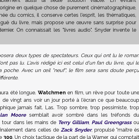
ablement aussi la seule solution viable. En évitant
d'origine en quelque chose de purement cinématographique,
ée du comics, il conserve certes l'esprit, les thématiques,
biguë du livre, mais propose une œuvre sans surprise pour
rnier. On connaissait les "livres audio". Snyder invente le
sera deux types de spectateurs. Ceux qui ont lu le roma
nt pas lu. L'avis rédigé ici est celui d'un fan du livre, qui l
poche. Avec un œil "neuf", le film sera sans doute perç
fférente.
 aura été longue.
Watchmen
en film, un rêve pour toute un
s de vingt ans voir un jour porté à l'écran ce que beaucou
ique jamais fait. Las. Trop sombre, trop pessimiste, tro
lan Moore
semblait avoir sombré dans les tréfonds d
à tour dans les mains de
Terry Gilliam
,
Paul Greengrass
o
 finalement dans celles de
Zack Snyder
, propulsé "maitre è
de
300
. Un choix tactique de la part de la Warner, qui comptai