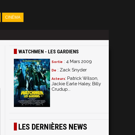
CINÉMA
WATCHMEN - LES GARDIENS
: 4 Mars 2009
Sortie
: Zack Snyder
De
: Patrick Wilson,
Acteurs
Jackie Earle Haley, Billy
Crudup...
LES DERNIÈRES NEWS