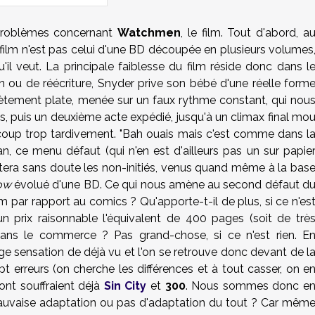
 problèmes concernant
Watchmen
, le film. Tout d'abord, a
 film n'est pas celui d'une BD découpée en plusieurs volumes
'il veut. La principale faiblesse du film réside donc dans l
n ou de réécriture, Snyder prive son bébé d'une réelle form
lètement plate, menée sur un faux rythme constant, qui nou
 puis un deuxième acte expédié, jusqu'à un climax final mo
coup trop tardivement. "Bah ouais mais c'est comme dans l
ran, ce menu défaut (qui n'en est d'ailleurs pas un sur papie
butera sans doute les non-initiés, venus quand même à la bas
ow
évolué d'une BD. Ce qui nous amène au second défaut d
lm par rapport au comics ? Qu'apporte-t-il de plus, si ce n'es
un prix raisonnable l'équivalent de 400 pages (soit de trè
ans le commerce ? Pas grand-chose, si ce n'est rien. E
e sensation de déjà vu et l'on se retrouve donc devant de l
 erreurs (on cherche les différences et à tout casser, on e
ont souffraient déjà
Sin City
et
300
. Nous sommes donc e
mauvaise adaptation ou pas d'adaptation du tout ? Car mêm