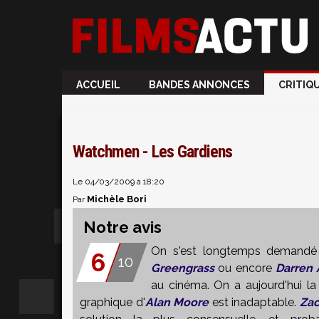
ACCUEIL
BANDES ANNONCES
CRITIQ
Watchmen - Les Gardiens
Le 04/03/2009 à 18:20
Michèle Bori
Par
Notre avis
On s'est longtemps demandé
6
10
Greengrass
ou encore
Darren 
au cinéma. On a aujourd'hui l
graphique d'
Alan Moore
est inadaptable.
Zac