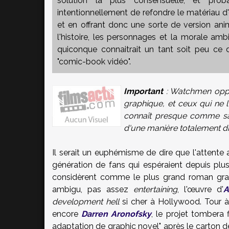
solution la plus consensuelle, et prob
intentionnellement de refondre le matériau 
et en offrant donc une sorte de version anim
l'histoire, les personnages et la morale am
quiconque connaitrait un tant soit peu ce de
"comic-book vidéo".
Important
: Watchmen oppo
graphique, et ceux qui ne l'o
connaît presque comme sa 
d'une manière totalement di
Il serait un euphémisme de dire que l'attente
génération de fans qui espéraient depuis plu
considèrent comme le plus grand roman graph
ambigu, pas assez
entertaining
, l'œuvre d'
A
development hell
si cher à Hollywood. Tour 
encore
Darren Aronofsky
, le projet tombera
adaptation de graphic novel" après le carton 