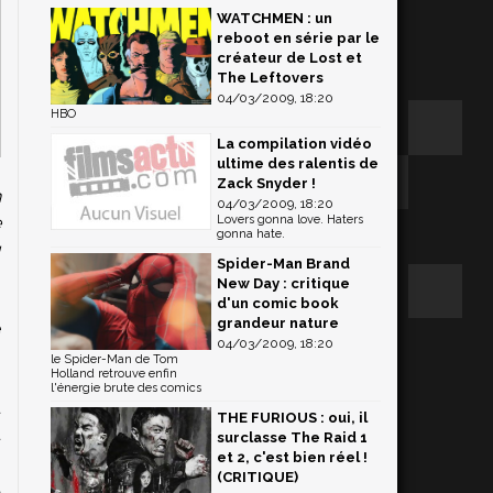
WATCHMEN : un
reboot en série par le
créateur de Lost et
The Leftovers
04/03/2009, 18:20
HBO
La compilation vidéo
ultime des ralentis de
Zack Snyder !
n
04/03/2009, 18:20
e
Lovers gonna love. Haters
gonna hate.
u
Spider-Man Brand
New Day : critique
d'un comic book
grandeur nature
e
04/03/2009, 18:20
p
le Spider-Man de Tom
Holland retrouve enfin
p
l'énergie brute des comics
u
THE FURIOUS : oui, il
u
surclasse The Raid 1
et 2, c'est bien réel !
s
(CRITIQUE)
t