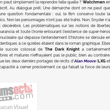
u'on peut simplement la reprendre telle quelle ?
Watchmen
e
 écrit. Au dialogue prêt. Une démarche dont on ne peut qu
à une question fondamentale : oui, le film conserve toute l
ics. Non les personnages n'ont pas été trahis. Non, Snyder n'
 décérébré. Les problématiques sur les notions de liberté
 paranoïa et toute l'ironie entourant l'existence de super-héro
cléaire qui dépasse l'entendement (l'histoire se déroule e
 identiques à ce qu'elles étaient dans le roman graphique. Elle
le succès colossal de
The Dark Knight
a certainemen
es et matures n'effrayaient pas le public, bien au contraire
ue les deux dernièrs portages de récits d'
Alan Moore
(
LXG
e
incapacité à cerner précisément ce qui faisait la force de leur