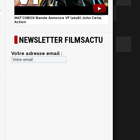
n
►
e
a
MATCHBOX Bande Annonce VF (2026) John Cena,
Action
a
s
NEWSLETTER FILMSACTU
s
n
Votre adresse email :
s
t
.
t
s