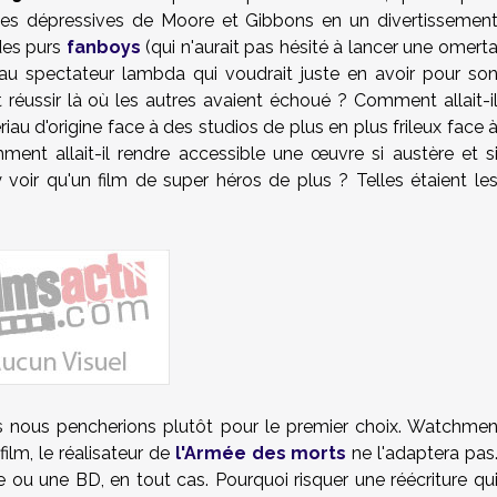
ses dépressives de Moore et Gibbons en un divertissemen
des purs
fanboys
(qui n'aurait pas hésité à lancer une omert
 au spectateur lambda qui voudrait juste en avoir pour so
 réussir là où les autres avaient échoué ? Comment allait-i
iau d'origine face à des studios de plus en plus frileux face 
ent allait-il rendre accessible une œuvre si austère et s
 voir qu'un film de super héros de plus ? Telles étaient le
is nous pencherions plutôt pour le premier choix. Watchme
ilm, le réalisateur de
l'Armée des morts
ne l'adaptera pas
e ou une BD, en tout cas. Pourquoi risquer une réécriture qu