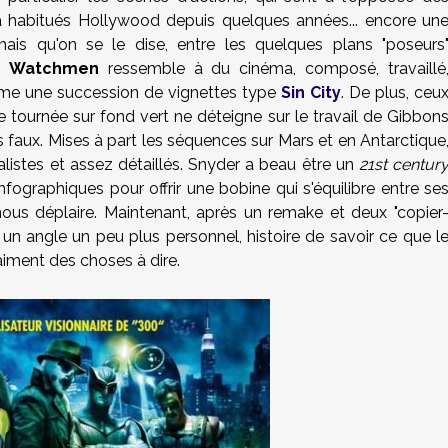
 habitués Hollywood depuis quelques années... encore un
 mais qu'on se le dise, entre les quelques plans "poseurs
s,
Watchmen
ressemble à du cinéma, composé, travaillé
me une succession de vignettes type
Sin City
. De plus, ceu
e tournée sur fond vert ne déteigne sur le travail de Gibbon
faux. Mises à part les séquences sur Mars et en Antarctique
alistes et assez détaillés. Snyder a beau être un
21st centur
infographiques pour offrir une bobine qui s'équilibre entre se
ous déplaire. Maintenant, après un remake et deux "copier
 un angle un peu plus personnel, histoire de savoir ce que l
aiment des choses à dire.