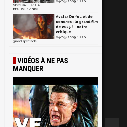
04/03/2009, 18:20
t
VISCERAL, BRUTAL,
BESTIAL, GENIAL !
a
Avatar De feu et de
n
cendres : le grand film
l
de 2025 ? - notre
à
critique
04/03/2009, 18:20
i
grand spectacle
s
VIDÉOS À NE PAS
MANQUER
n
.
i