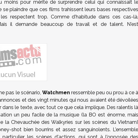
 moins pour mérite de surprendre celui qui connaissait l
 de se plaindre que ces films trahissent leurs bases respective
les respectent trop. Comme d'habitude dans ces cas-là
 Mais il demande beaucoup de travail et de talent. N'es
rne pas le scénario,
Watchmen
ressemble peu ou prou à ce 
nnonces et des vingt minutes qui nous avaient été dévoilée
 dans le texte, avec tout ce que cela implique. Des ralentis l
isation un peu facile de la musique (la BO est énorme, mai
on de la Chevauchée des Walkyries sur les scènes du Vietnam
ey-shot bien bourrins et assez sanguinolents. L'ensembl
particulier les scènes d'actions, qui sont à l'opposée de