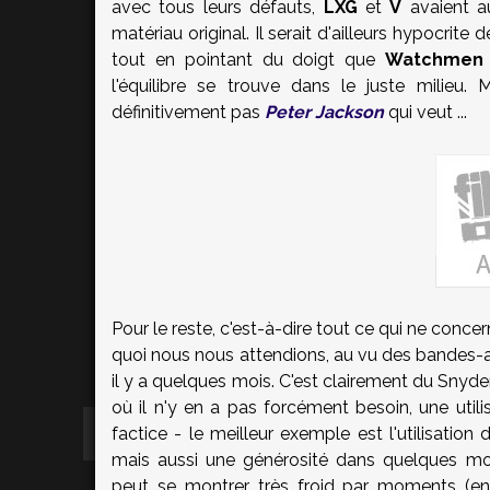
avec tous leurs défauts,
LXG
et
V
avaient au
matériau original. Il serait d'ailleurs hypocrite
tout en pointant du doigt que
Watchmen
l'équilibre se trouve dans le juste milieu.
définitivement pas
Peter Jackson
qui veut ...
Pour le reste, c'est-à-dire tout ce qui ne conce
quoi nous nous attendions, au vu des bandes-a
il y a quelques mois. C'est clairement du Snyder
où il n'y en a pas forcément besoin, une util
factice - le meilleur exemple est l'utilisati
mais aussi une générosité dans quelques mon
peut se montrer très froid par moments (en 