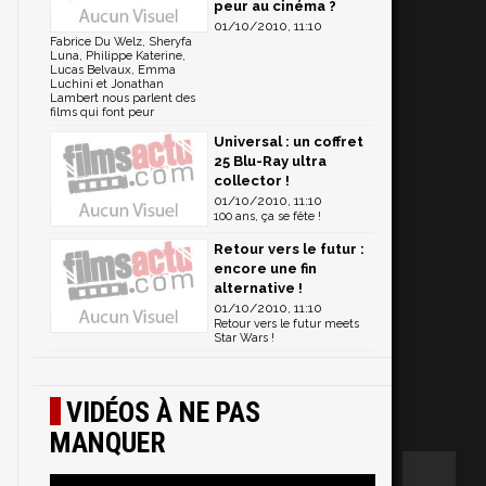
peur au cinéma ?
01/10/2010, 11:10
Fabrice Du Welz, Sheryfa
Luna, Philippe Katerine,
Lucas Belvaux, Emma
Luchini et Jonathan
Lambert nous parlent des
films qui font peur
Universal : un coffret
25 Blu-Ray ultra
collector !
01/10/2010, 11:10
100 ans, ça se fête !
Retour vers le futur :
encore une fin
alternative !
01/10/2010, 11:10
Retour vers le futur meets
Star Wars !
VIDÉOS À NE PAS
MANQUER