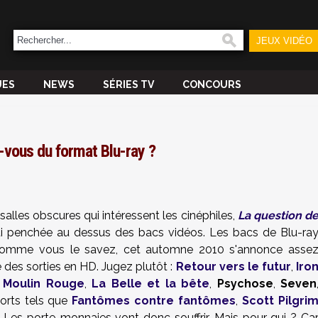
JEUX VIDÉO
UES
NEWS
SÉRIES TV
CONCOURS
-vous du format Blu-ray ?
 salles obscures qui intéressent les cinéphiles,
La question d
ui penchée au dessus des bacs vidéos. Les bacs de Blu-ra
 comme vous le savez, cet automne 2010 s'annonce asse
des sorties en HD. Jugez plutôt :
Retour vers le futur
,
Iro
,
Moulin Rouge
,
La Belle et la bête
,
Psychose
,
Seven
orts tels que
Fantômes contre fantômes
,
Scott Pilgri
. Les porte-monnaies vont donc souffrir. Mais pour qui ? Ca