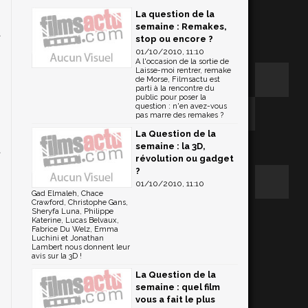
La question de la
i
semaine : Remakes,
a
stop ou encore ?
01/10/2010, 11:10
A l'occasion de la sortie de
Laisse-moi rentrer, remake
de Morse, Filmsactu est
parti à la rencontre du
public pour poser la
question : n'en avez-vous
pas marre des remakes ?
s
La Question de la
semaine : la 3D,
t
révolution ou gadget
?
01/10/2010, 11:10
Gad Elmaleh, Chace
Crawford, Christophe Gans,
Sheryfa Luna, Philippe
Katerine, Lucas Belvaux,
Fabrice Du Welz, Emma
Luchini et Jonathan
Lambert nous donnent leur
avis sur la 3D !
La Question de la
semaine : quel film
vous a fait le plus