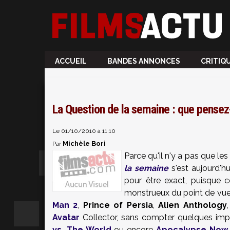
ACCUEIL
BANDES ANNONCES
CRITIQ
La Question de la semaine : que pensez
Le 01/10/2010 à 11:10
Michèle Bori
Par
Parce qu'il n'y a pas que les
la semaine
s'est aujourd'h
pour être exact, puisque
monstrueux du point de vue 
Man 2
,
Prince of Persia
,
Alien Anthology
Avatar
Collector, sans compter quelques imp
vs. The World
ou encore
Apocalypse Now