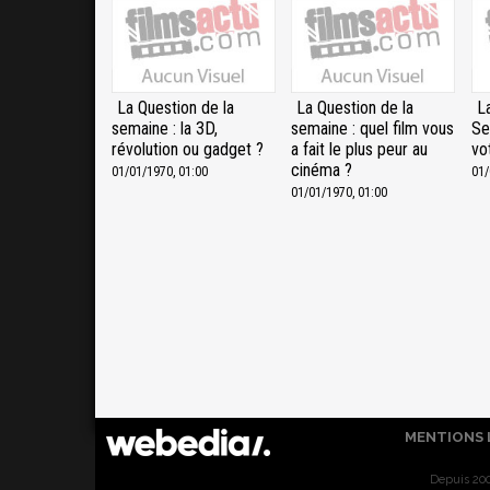
La Question de la
La Question de la
L
semaine : la 3D,
semaine : quel film vous
Se
révolution ou gadget ?
a fait le plus peur au
vo
cinéma ?
01/01/1970, 01:00
01/
01/01/1970, 01:00
MENTIONS 
Depuis 200