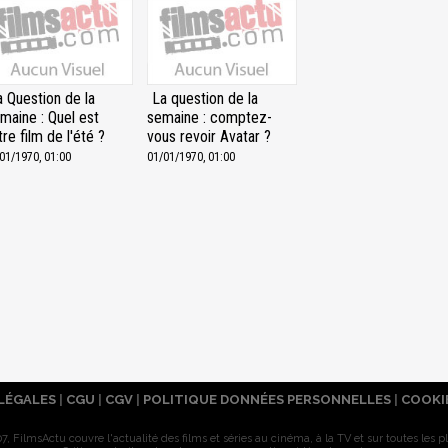
a Question de la
La question de la
maine : Quel est
semaine : comptez-
tre film de l'été ?
vous revoir Avatar ?
01/1970, 01:00
01/01/1970, 01:00
LÉGALES
|
CGU
|
CGV
|
POLITIQUE DONNÉES PERSONNELLES
|
COOKI
7, FilmsActu couvre l'actualité des films et séries au cinéma, à la TV et sur toutes les p