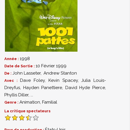
1998
Année :
10 Février 1999
Date de Sortie :
John Lasseter
,
Andrew Stanton
De :
Dave Foley
,
Kevin Spacey
,
Julia Louis-
Avec :
Dreyfus
,
Hayden Panettiere
,
David Hyde Pierce
,
Phyllis Diller
,
...
Animation
,
Familial
Genre :
La critique spectateurs
États-Unis
Pays de production :