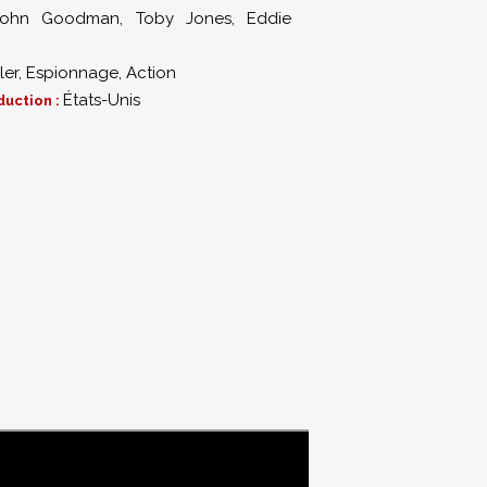
John Goodman
,
Toby Jones
,
Eddie
ler
,
Espionnage
,
Action
États-Unis
duction :