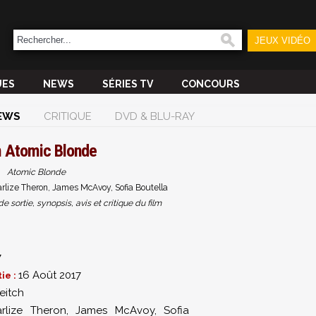
JEUX VIDÉO
UES
NEWS
SÉRIES TV
CONCOURS
EWS
CRITIQUE
DVD & BLU-RAY
m
Atomic Blonde
Atomic Blonde
rlize Theron, James McAvoy, Sofia Boutella
sortie, synopsis, avis et critique du film
7
16 Août 2017
ie :
eitch
rlize Theron
,
James McAvoy
,
Sofia