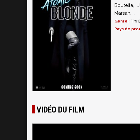
Boutella
,
Marsan
,
...
Thril
Genre :
Pays de pro
VIDÉO DU FILM