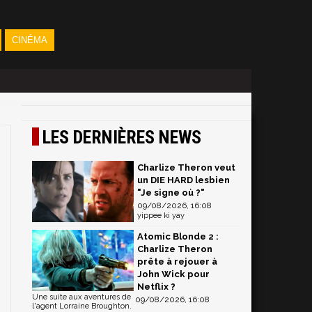
CINÉMA
LES DERNIÈRES NEWS
Charlize Theron veut
un DIE HARD lesbien
"Je signe où ?"
09/08/2026, 16:08
yippee ki yay
Atomic Blonde 2 :
Charlize Theron
prête à rejouer à
John Wick pour
Netflix ?
Une suite aux aventures de
09/08/2026, 16:08
l'agent Lorraine Broughton.