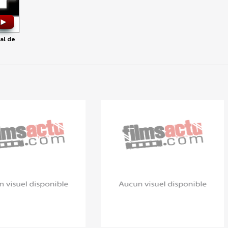
►
al de