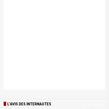
L’AVIS DES INTERNAUTES
0
/
10
-
1
votes