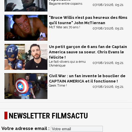
Bagarre entre copains
07/08/2026, 05:21
"Bruce Willis n’est pas heureux des films
qu’il tourne" John McTiernan
McT fête ses 70 ans !
07/08/2026, 05:21
Un petit garçon de 6 ans fan de Captain
America sauve sa soeur. Chris Evans le
félicite !
Le fait-divers qui a ému
07/08/2026, 05:21
l'Amérique
Civil War : un fan invente le bouclier de
CAPTAIN AMERICA et il fonctionne !
Geek Time !
07/08/2026, 05:21
NEWSLETTER FILMSACTU
Votre adresse email :