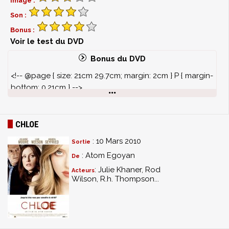
Image :
Son :
Bonus :
Voir le test du DVD
Bonus du DVD
<!-- @page { size: 21cm 29.7cm; margin: 2cm } P { margin-
bottom: 0.21cm } -->
- Making of
- Un jour à Toronto
- Scènes coupées
CHLOE
- Fin alternative
: 10 Mars 2010
Sortie
- Interviews
: Atom Egoyan
De
- Bande-annonce
- Galerie photos
: Julie Khaner, Rod
Acteurs
Wilson, R.h. Thompson...