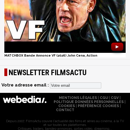
►
MATCHBOX Bande Annonce VF (2026) John Cena, Action
NEWSLETTER FILMSACTU
Votre adresse email :
MENTIONS LÉGALES
|
CGU
|
CGV
|
POLITIQUE DONNÉES PERSONNELLES
|
COOKIES
|
PRÉFÉRENCE COOKIES
|
CONTACT
Depuis 2007, FilmsActu couvre l'actualité des films et séries au cinéma, à la TV
et sur toutes les plateformes.
Critiques, trailers, bandes-annonces, sorties vidéo, streaming...