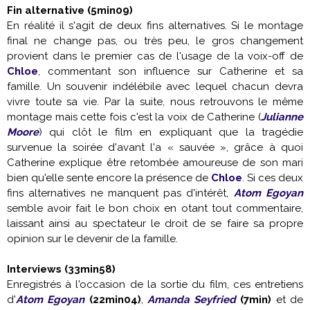
Fin alternative (5min09)
En réalité il s'agit de deux fins alternatives. Si le montage
final ne change pas, ou très peu, le gros changement
provient dans le premier cas de l'usage de la voix-off de
Chloe
, commentant son influence sur Catherine et sa
famille. Un souvenir indélébile avec lequel chacun devra
vivre toute sa vie. Par la suite, nous retrouvons le même
montage mais cette fois c'est la voix de Catherine (
Julianne
Moore
) qui clôt le film en expliquant que la tragédie
survenue la soirée d'avant l'a « sauvée », grâce à quoi
Catherine explique être retombée amoureuse de son mari
bien qu'elle sente encore la présence de
Chloe
. Si ces deux
fins alternatives ne manquent pas d'intérêt,
Atom Egoyan
semble avoir fait le bon choix en otant tout commentaire,
laissant ainsi au spectateur le droit de se faire sa propre
opinion sur le devenir de la famille.
Interviews (33min58)
Enregistrés à l'occasion de la sortie du film, ces entretiens
d'
Atom Egoyan
(22min04)
,
Amanda Seyfried
(7min)
et de