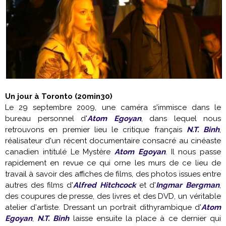
Un jour à Toronto (20min30)
Le 29 septembre 2009, une caméra s'immisce dans le
bureau personnel d'
Atom Egoyan
, dans lequel nous
retrouvons en premier lieu le critique français
N.T. Binh
,
réalisateur d'un récent documentaire consacré au cinéaste
canadien intitulé Le Mystère
Atom Egoyan
. Il nous passe
rapidement en revue ce qui orne les murs de ce lieu de
travail à savoir des affiches de films, des photos issues entre
autres des films d'
Alfred Hitchcock
et d'
Ingmar Bergman
,
des coupures de presse, des livres et des DVD, un véritable
atelier d'artiste. Dressant un portrait dithyrambique d'
Atom
Egoyan
,
N.T. Binh
laisse ensuite la place à ce dernier qui