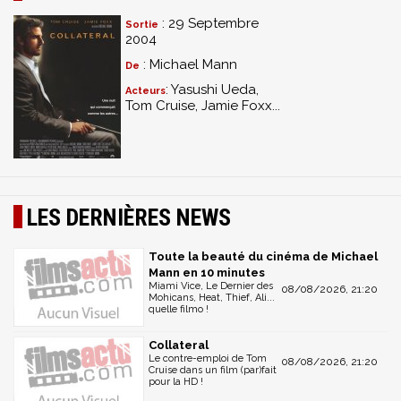
Shooting on Location : Annie's Office
: 29 Septembre
Sortie
Les répétitions de Tom Cruise et Jamie Foxx
2004
Visual FX : MTA Train
: Michael Mann
De
Teaser et bandes annonces
: Yasushi Ueda,
Suppléments cachés
Acteurs
Tom Cruise, Jamie Foxx...
LES DERNIÈRES NEWS
Toute la beauté du cinéma de Michael
Mann en 10 minutes
Miami Vice, Le Dernier des
08/08/2026, 21:20
Mohicans, Heat, Thief, Ali...
quelle filmo !
Collateral
Le contre-emploi de Tom
08/08/2026, 21:20
Cruise dans un film (par)fait
pour la HD !