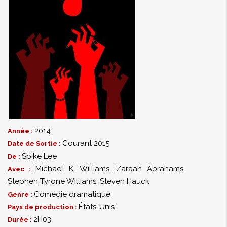
2014
Année :
Courant 2015
Date de Sortie :
Spike Lee
De :
Michael K. Williams
,
Zaraah Abrahams
,
Avec :
Stephen Tyrone Williams
,
Steven Hauck
Comédie dramatique
Genre :
États-Unis
Pays de production :
2H03
Durée :